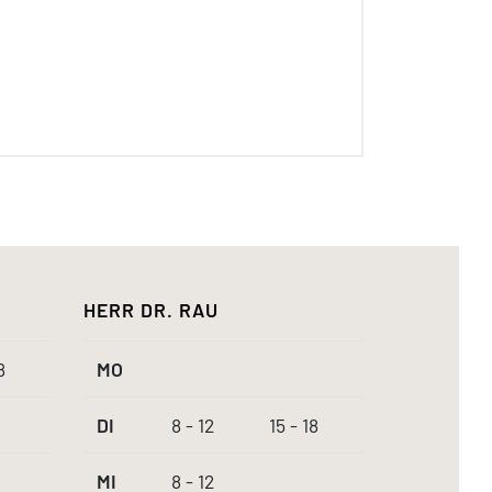
HERR DR. RAU
8
MO
DI
8 - 12
15 - 18
MI
8 - 12